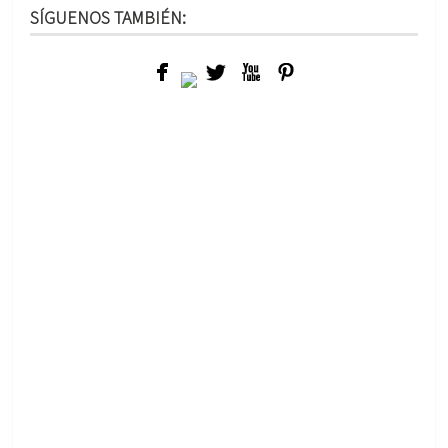
SÍGUENOS TAMBIÉN:
TRABAJOS RELACIONADOS
SEDE ALMERÍA 2019
ACTO DE ENTREGA
DE GALARDONES
BANDERAS AZULES
2019