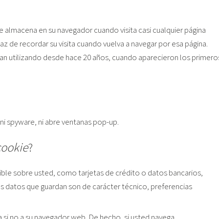
 almacena en su navegador cuando visita casi cualquier página
z de recordar su visita cuando vuelva a navegar por esa página.
van utilizando desde hace 20 años, cuando aparecieron los primero
, ni spyware, ni abre ventanas pop-up.
cookie
?
ble sobre usted, como tarjetas de crédito o datos bancarios,
os datos que guardan son de carácter técnico, preferencias
 si no a su navegador web. De hecho, si usted navega