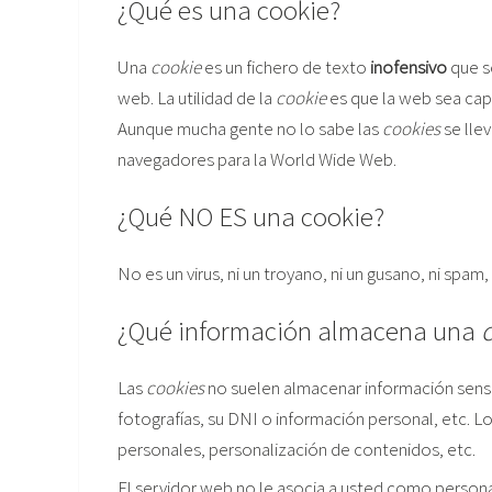
¿Qué es una cookie?
Una
cookie
es un fichero de texto
inofensivo
que se
web. La utilidad de la
cookie
es que la web sea capa
Aunque mucha gente no lo sabe las
cookies
se lle
navegadores para la World Wide Web.
¿Qué NO ES una cookie?
No es un virus, ni un troyano, ni un gusano, ni spam
¿Qué información almacena una
Las
cookies
no suelen almacenar información sensi
fotografías, su DNI o información personal, etc. L
personales, personalización de contenidos, etc.
El servidor web no le asocia a usted como persona