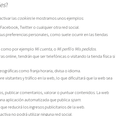
es
?
ctivar las
cookies
le mostramos unos ejemplos:
cebook, Twitter o cualquier otra red social.
sus preferencias personales, como suele ocurrir en las tiendas
b, como por ejemplo
Mi cuenta
, o
Mi perfil
o
Mis pedidos
.
s online, tendrán que ser telefónicas o visitando la tienda física si
ográficas como franja horaria, divisa o idioma.
re visitantes y tráfico en la web, lo que dificultará que la web sea
tos, publicar comentarios, valorar o puntuar contenidos. La web
una aplicación automatizada que publica
spam
.
ue reducirá los ingresos publicitarios de la web.
esactiva no podrá utilizar ninguna red social.