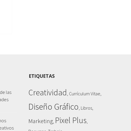
ETIQUETAS
Creatividad
de las
,
,
Currículum Vitae
ades
Diseño Gráfico
,
,
Libros
Pixel Plus
nos
Marketing
,
,
eativos