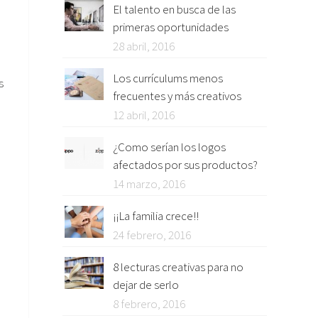
El talento en busca de las
primeras oportunidades
28 abril, 2016
Los currículums menos
s
frecuentes y más creativos
12 abril, 2016
¿Como serían los logos
afectados por sus productos?
14 marzo, 2016
¡¡La familia crece!!
24 febrero, 2016
8 lecturas creativas para no
dejar de serlo
8 febrero, 2016