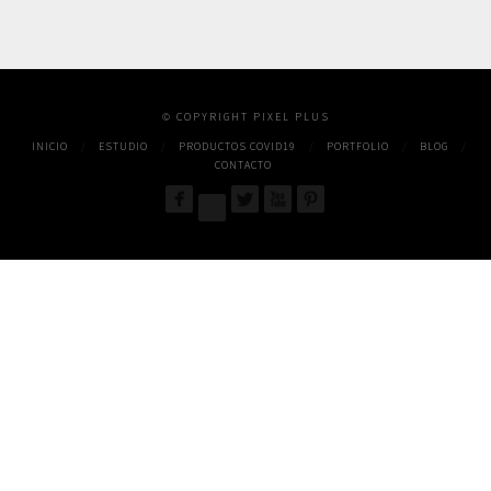
© COPYRIGHT PIXEL PLUS
INICIO
ESTUDIO
PRODUCTOS COVID19
PORTFOLIO
BLOG
CONTACTO